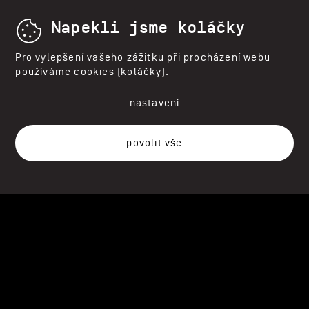
Napekli jsme koláčky
N 50°07'30" E 14°27'21"
Pro vylepšení vašeho zážitku při procházení webu
Praha
používáme cookies (koláčky).
nastavení
N 48°08'53" E 17°06'24"
Bratislava
povolit vše
Instagram
Facebook
LinkedIn
CS
SK
web postavil