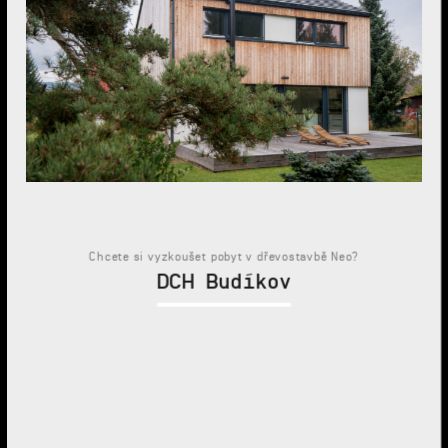
Chcete si vyzkoušet pobyt v dřevostavbě Neo?
DCH Budíkov