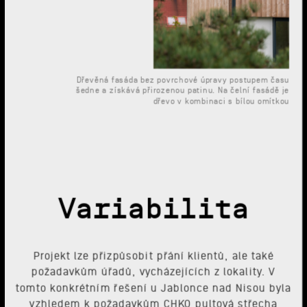
Dřevěná fasáda bez povrchové úpravy postupem času
šedne a získává přirozenou patinu. Na čelní fasádě je
dřevo v kombinaci s bílou omítkou
Variabilita
Projekt lze přizpůsobit přání klientů, ale také
požadavkům úřadů, vycházejících z lokality. V
tomto konkrétním řešení u Jablonce nad Nisou byla
vzhledem k požadavkům CHKO pultová střecha