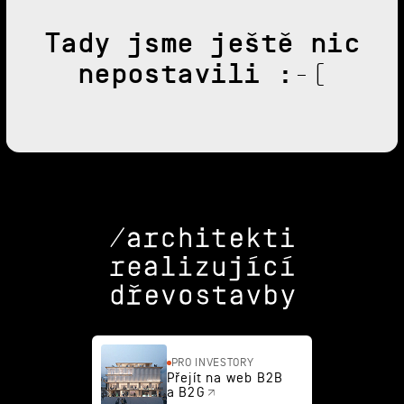
Tady jsme ještě nic
nepostavili :-(
PRO INVESTORY
Přejít na web B2B
a B2G