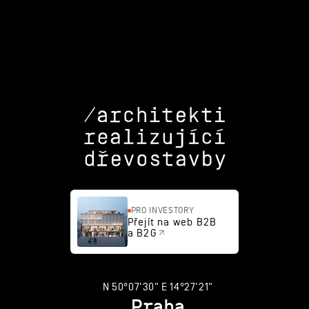
změny?
PRO INVESTORY
Přejít na web B2B
a B2G
N 50°07'30" E 14°27'21"
Praha