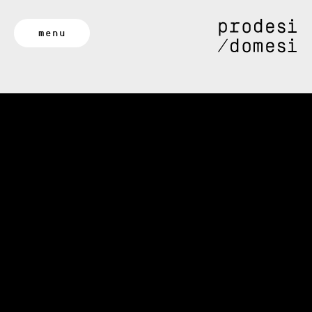
menu
Lze po
stavební
povolení
dělat